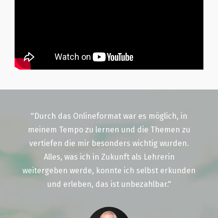
"Durch das Onlineformat war es möglich, in
meinem Tempo zu lernen und die Themen zu
vertiefen die mir besonders wichtig wurden.
Alles, was ich in Zukunft als Lehrerin
weitergeben werde, konnte ich selbst erkunden
und erleben, das ist unbezahlbar."