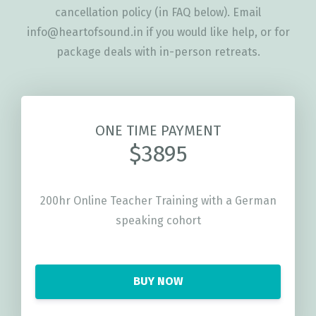
cancellation policy (in FAQ below). Email
info@heartofsound.in
if you would like help, or for
package deals with in-person retreats.
ONE TIME PAYMENT
$3895
200hr Online Teacher Training with a German
speaking cohort
BUY NOW