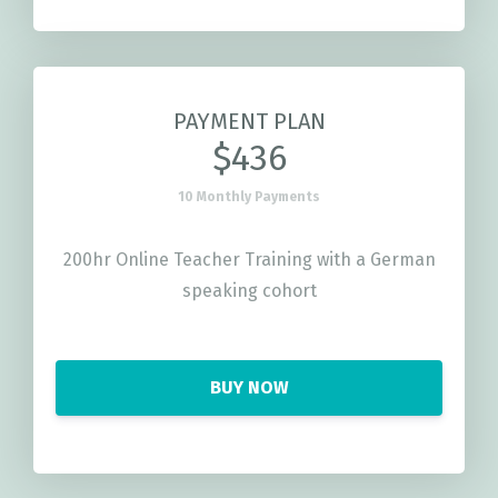
PAYMENT PLAN
$436
10 Monthly Payments
200hr Online Teacher Training with a German
speaking cohort
BUY NOW