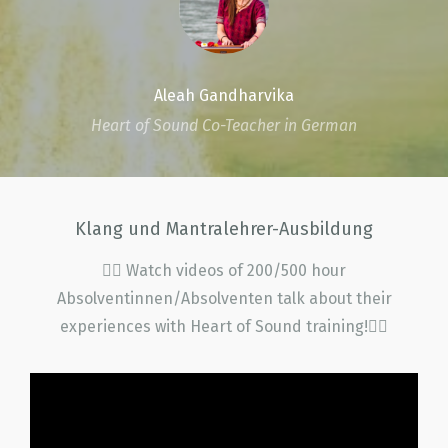
Aleah Gandharvika
Heart of Sound Co-Teacher in German
Klang und Mantralehrer-Ausbildung
👇🏽 Watch videos of 200/500 hour
Absolventinnen/Absolventen talk about their
experiences with Heart of Sound training!👇🏽